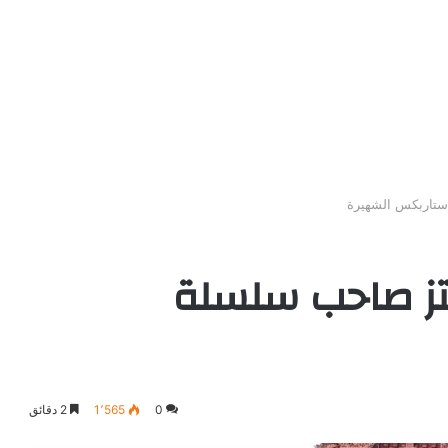
ستاربكس الشهيرة
تز صاحب سلسلة
0
1٬565
2 دقائق