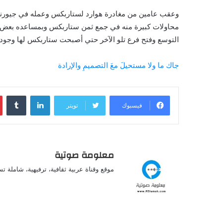
وعقب عامين من مغادرة هوارد لستاربكس وعمله في جيورنال
محاولات كبيرة منه في جمع ثمن ستاربكس وبمساعده بعض ا
التوسع وفتح فرع تلو الآخر حتي أصبحت ستاربكس لها وجود ف
جاك ما ولا مستحيلَ معَ التصميمِ والإرادة
لينكدإن
فيسبوك
تويتر
معلومة صوتية
موقع وقناة عربية ثقافية، ترفيهية، شاملة ت