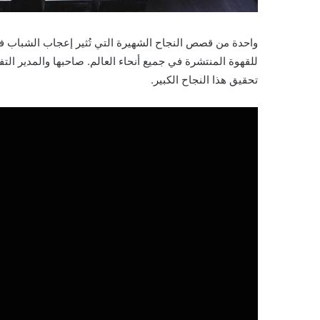
واحدة من قصص النجاح الشهيرة التي تُثير إعجاب الشباب ف
للقهوة المنتشرة في جميع أنحاء العالم. صاحبها والمدير ال
كيفَ
تحقيق هذا النجاح الكبير.
تصلُ
إلى
النجاحِ
والثروةِ
في
عملك؟
فبراير 10, 2024
كيفَ تصلُ إلى النجاحِ والثرو