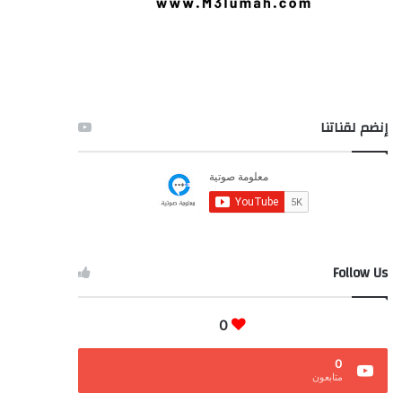
إنضم لقناتنا
Follow Us
0
0
متابعون