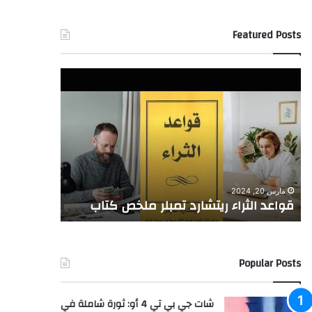
Featured Posts
قواعد
هل
الثراء
ترغبُ
ريتشارد
في
تمبلر
تحقيقِ
ملخص
الاستقرارِ
كتاب
الماليِّ
وبلوغِ
فبراير 24, 2024
أهدافكَ
هل ترغبُ ف
مارس 20, 2024
الماليةِ
قواعد الثراء ريتشارد تمبلر ملخص كتاب
وبلوغِ أهدا
بثقةٍ
ويسر؟
Popular Posts
شات جي بي تي 4 أو: ثورة شاملة في