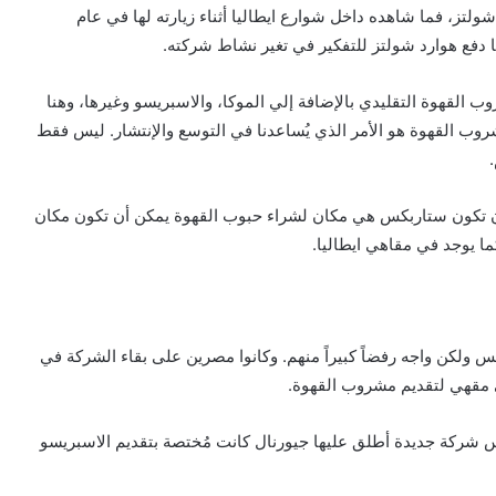
ولتز، فما شاهده داخل شوارع ايطاليا أثناء زيارته لها في عام
القهوة التقليدي بالإضافة إلي الموكا، والاسبريسو وغيرها، وهنا
وب القهوة هو الأمر الذي يُساعدنا في التوسع والإنتشار. ليس فقط
 أن تكون ستاربكس هي مكان لشراء حبوب القهوة يمكن أن تكون مكان
ا يوجد في مقاهي ايطاليا.
كن واجه رفضاً كبيراً منهم. وكانوا مصرين على بقاء الشركة في
ي مقهي لتقديم مشروب القهوة.
 من ستاربكس عام 1985م وقرر تأسيس شركة جديدة أطلق عليها جيورنال كانت مُختصة بتقديم الاسبريسو