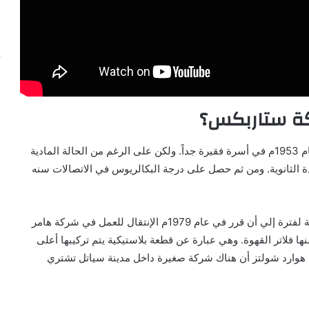
كة ستاربكس؟
ولد هوارد شولتز في بروكلين بالولايات المتحدة الأمريكية عام 1953م في أسرة فقيرة جداً. ولكن على الرغم من الحالة المادية
دة الثانوية. ومن ثم حصل على درجة البكالريوس في الاتصالات سنه
وعقب تخرجه عمل هوارد شولتز في شركة زيروكس العالمية لفترة إلي أن قرر في عام 1979م الإنتقال للعمل في شركة هامر
 فلاتر القهوة. وهي عبارة عن قطعة بلاستيكية يتم تركيبها أعلى
هوارد شولتز أن هناك شركة صغيرة داخل مدينة سياتل تشتري