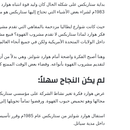
بداية ستاربكس على شكله الحال كان وليد قوة انتباه هوارد ش
1983م لشراء بعض الأشياء التي تحتاج إليها ستاربكس هو ما دفع هوارد شولتز للتفكير في تغير نشاط شركته.
حيث كانت شوارع ايطاليا مزدحمة بالمقاهي التي تقدم مشروب 
فكر هوارد لماذا ستاربكس لا تقدم مشروب القهوة؟ فبيع مشر
داخل الولايات المتحدة الأمريكية ولكن في جميع أنحاء العالم.
وهنا أصبح الفكرة واضحة أمام هوارد شولتز. وهي بدلاً من
لتقديم مشروب القهوة بأنواعه. وقضاء بعض الوقت الممتع كم
لم يكن النجاح سهلاً:
عرض هوارد فكرة تغير نشاط الشركة على مؤسسي ستاربكس ول
مجالها وهو تحميص حبوب القهوة. ورفضوا تماماً تحويلها إل
استقال هوارد شولتز
داخل مدية سياتل.