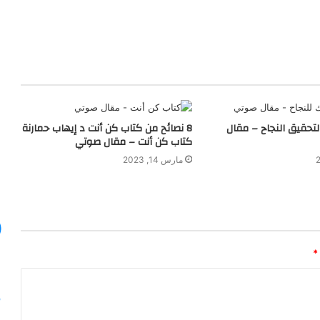
الثراء
ريتشارد
تمبلر
ملخص
كتاب
و: ثورة شاملة في
مارس 20, 2024
حقيق النجاح – مقال
8 نصائح من كتاب كن أنت د إيهاب حمارنة
خة مُحسّنة
قواعد الثراء ريتشارد تمبلر ملخص كتاب
كتاب كن أنت – مقال صوتي
مارس 14, 2023
*