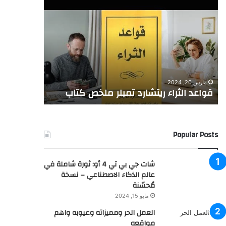
ترغبُ
–
في
إتقانُ
تحقيقِ
اللُعبة:
الاستقرارِ
سبعُ
الماليِّ
خطواتٍ
وبلوغِ
بسيطةٍ
فبراير 24, 2024
فبراير 24, 2024
أهدافكَ
لتحقيقِ
هل ترغبُ في تحقيقِ الاستقرارِ الماليِّ
المال – إتق
الماليةِ
الحريةِ
وبلوغِ أهدافكَ الماليةِ بثقةٍ ويسر؟
لتحقيقِ الح
بثقةٍ
المالية
ويسر؟
Popular Posts
شات جي بي تي 4 أو: ثورة شاملة في
عالم الذكاء الاصطناعي – نسخة
مُحسّنة
مايو 15, 2024
العمل الحر ومميزاته وعيوبه واهم
مواقعه