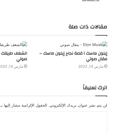
جي
بي
تي
4
مقالات ذات صلة
أو:
ثورة
مايو 15, 2024
شاملة
شات جي بي تي 4 أ
في
إيلون ماسك l قصة نجاح إيلون ماسك –
الشغف طريقك لت
لنجاحِ والثروةِ في عملك؟
عالم الذكاء الاصطناعي – نس
عالم
مقال صوتي
صوتي
الذكاء
مارس 14, 2023
مارس 14, 2023
الاصطناعي
–
نسخة
اترك تعليقاً
مُحسّنة
لن يتم نشر عنوان بريدك الإلكتروني.
الحقول الإلزامية مشار إليها بـ
ا
ل