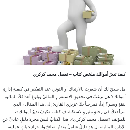
ك
يفَ تديرُ أموالك ملخص كتاب – فيصل محمد كركري
هل سبقَ لكَ أن شعرتَ بالارتباكِ أو التوتر، عندَ التفكيرِ في كيفيةِ إدارةِ
أموالك؟ هل ترغبُ في تحقيقِ الاستقرارِ الماليِّ وبلوغِ أهدافكَ الماليةِ
بثقةٍ ويسر؟ إذاً، فمرحباً بكَ عزيزي القارئ إلى هذا المقال ، الذي
سيأخذكَ في رحلةٍ مثيرةٍ لاستكشافِ كتاب «كيفَ تديرُ أموالك»،
للمؤلف «فيصل محمد كركري». هذا الكتابُ ليسَ مجردَ دليلٍ عاديٍّ عنِ
الإدارةِ المالية، بل هوَ دليلٌ شاملٌ يقدمُ نصائحَ واستراتيجياتٍ عملية،