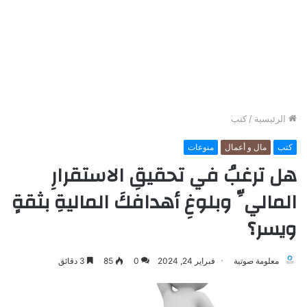
الرئيسية
/
كتب
كتب
مال و أعمال
منوعات
هل ترغبُ في تحقيقِ الاستقرارِ
الماليِّ وبلوغِ أهدافكَ الماليةِ بثقةٍ
ويسر؟
معلومة صوتية
فبراير 24, 2024
0
85
3 دقائق