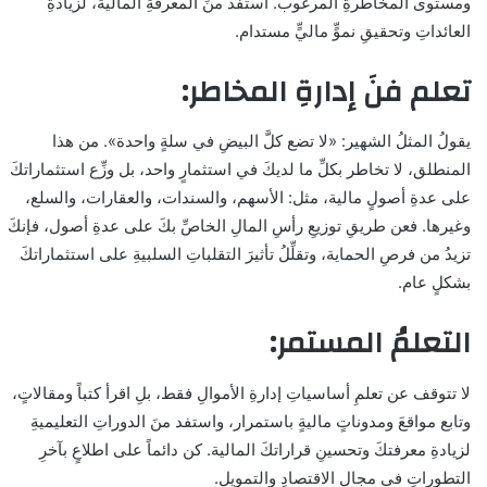
ومستوى المخاطرةِ المرغوب. استفد منَ المعرفةِ المالية، لزيادةِ
العائداتِ وتحقيقِ نموٍّ ماليٍّ مستدام.
تعلم فنَ إدارةِ المخاطر:
يقولُ المثلُ الشهير: «لا تضع كلَّ البيضِ في سلةٍ واحدة». من هذا
المنطلق، لا تخاطر بكلِّ ما لديكَ في استثمارٍ واحد، بل وزِّع استثماراتكَ
على عدةِ أصولٍ مالية، مثل: الأسهم، والسندات، والعقارات، والسلع،
وغيرها. فعن طريقِ توزيعِ رأسِ المالِ الخاصِّ بكَ على عدةِ أصول، فإنكَ
تزيدُ من فرصِ الحماية، وتقلِّلُ تأثيرَ التقلباتِ السلبيةِ على استثماراتكَ
بشكلٍ عام.
التعلمُ المستمر:
لا تتوقف عن تعلمِ أساسياتِ إدارةِ الأموالِ فقط، بلِ اقرأ كتباً ومقالاتٍ،
وتابع مواقعَ ومدوناتٍ ماليةٍ باستمرار، واستفد منَ الدوراتِ التعليميةِ
لزيادةِ معرفتكَ وتحسينِ قراراتكَ المالية. كن دائماً على اطلاعٍ بآخرِ
التطوراتِ في مجالِ الاقتصادِ والتمويل.