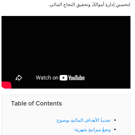
لتحسينِ إدارةِ أموالكَ وتحقيقِ النجاحِ المالي.
Table of Contents
تحديدُ الأهدافِ الماليةِ بوضوح:
وضعُ ميزانيةٍ شهرية: