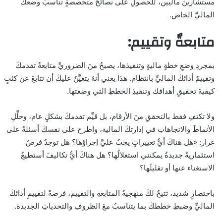
مستشارينَ ماليين، للحصولِ على نصائحَ متخصصةٍ تناسبُ وضعكَ
الماليَّ الخاص.
متابعةٌ وتقييم
:
بمجردِ وضعِ خطةٍ ماليةٍ وتنفيذها، يصبحُ منَ الضروريِّ متابعةُ تقدمكَ
وتقييمُ أدائكَ الماليِّ بانتظام. هذا يعني أنهُ يتعيَّنُ عليكَ أن تتابعَ عن كثبٍ
كيفيةَ تحقيقِ أهدافك وتنفيذِ الخططِ التي وضعتها.
ولا تكتفِ فقط بالتحققِ منَ الأرقام، بل قيِّم تقدمكَ بشكلٍ عام، وحلِّلِ
الأنماطَ والاتجاهاتِ في إدارتكَ المالية، واطرح على نفسكَ أسئلةً على
غرار: «هل هناكَ أيُّ تغييراتٍ يجبُ عليَّ إجراؤها؟ هل توجدُ فرصٌ
استثماريةٌ جديدةٌ يمكنني استغلالُها؟ هل هناكَ أيُّ تكاليفَ أستطيعُ
الاستغناء عنها أو تقليلَها؟
باختصارٍ شديد، تتيحُ لكَ منهجيةُ المتابعةِ والتقييم، فرصةً لتقييمِ أدائكَ
الماليِّ وضبطِ خططكَ بما يتناسبُ معَ الظروفِ والتحدياتِ الجديدة.