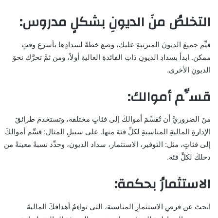
التخلصُ منَ الديونِ بشكلٍ مدروس
:
قيِّم جميعَ الديونَ المترتبةِ عليك، وضع خطةً لسدادِها بأسرعِ وقتٍ
ممكن. ابدأ بسدادِ الديونِ ذاتِ الفائدةِ العاليةِ أولاً، ومن ثمَّ تحرَّك نحوَ
الديونِ الأخرى.
قسِّم أموالك:
منَ الضروريَّ أن تُقسِّمَ أموالكَ إلى فئاتٍ مختلفة، وتستخدمَ طرائقَ
الإدارةِ الماليةِ المناسبةِ لكلِّ فئة منها. على سبيلِ المثال: قسِّم أموالكَ
إلى فئاتٍ، مثل: التوفير، الاستثمار، سداد الديون، وحدِّد نسبةً معينةً من
دخلكَ لكلِّ فئة.
الاستثمارُ بحكمة
:
ابحث عن فرصِ الاستثمارِ المناسبة، التي تواءِمُ أهدافكَ الماليةَ