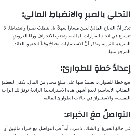
التحلي بالصبرِ والانضباطِ المالي:
تذكر أنَّ النجاحِ الماليِّ ليسَ مساراً سهلاً، بل يتطلبُ صبراً وانضباطاً. لا
تتسرع في اتخاذِ القراراتِ المالية، وتجنبِ الانجرافَ وراءَ العروضِ
السريعةِ للثروة، وتذكر أنَّ الاستثماراتِ تحتاجُ وقتاً لتحقيقِ العائدِ
المرجو منها.
إعدادُ خطةٍ للطوارئ
:
ضع خطةً للطوارئ، تعتمدُ فيها على مبلغٍ محددٍ منَ المال، يكفي لتغطيةِ
النفقاتِ الأساسيةِ لعدةِ أشهر. هذه الاستراتيجيةُ الرائعةُ توفرُ لكَ الراحةَ
النفسية، والاستقرارَ في حالاتِ الطوارئِ المالية.
التواصلُ معَ الخبراء
:
في حالةِ الحيرةِ أو الشك، لا تتردد أبداً في التواصلِ مع خبراءَ ماليينَ أو