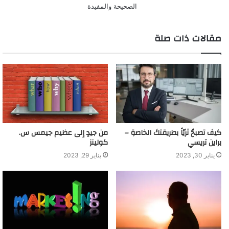
الصحيحة والمفيدة
مقالات ذات صلة
كيفَ تصبحُ ثريّاً بطريقتكَ الخاصةِ –
من جيدٍ إلى عظيم جيمس س.
براين تريسي
كولينز
يناير 30, 2023
يناير 29, 2023