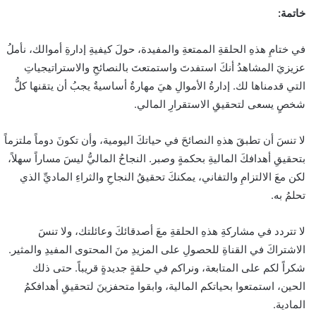
خاتمة:
في ختامِ هذهِ الحلقةِ الممتعةِ والمفيدة، حولَ كيفيةِ إدارةِ أموالك، نأملُ
عزيزيَ المشاهدُ أنكَ استفدتَ واستمتعتَ بالنصائحِ والاستراتيجياتِ
التي قدمناها لك. إدارةُ الأموالِ هيَ مهارةٌ أساسيةٌ يجبُ أن يتقنها كلُّ
شخصٍ يسعى لتحقيقِ الاستقرارِ المالي.
لا تنسَ أن تطبقَ هذهِ النصائحَ في حياتكَ اليومية، وأن تكونَ دوماً ملتزماً
بتحقيقِ أهدافكَ الماليةِ بحكمةٍ وصبر. النجاحُ الماليُّ ليسَ مساراً سهلاً،
لكن معَ الالتزامِ والتفاني، يمكنكَ تحقيقُ النجاحِ والثراءِ الماديِّ الذي
تحلمُ به.
لا تتردد في مشاركةِ هذهِ الحلقةِ معَ أصدقائكَ وعائلتك، ولا تنسَ
الاشتراكَ في القناةِ للحصولِ على المزيدِ منَ المحتوى المفيدِ والمثير.
شكراً لكم على المتابعة، ونراكم في حلقةٍ جديدةٍ قريباً. حتى ذلك
الحين، استمتعوا بحياتكم المالية، وابقوا متحفزينَ لتحقيقِ أهدافكمُ
المادية.