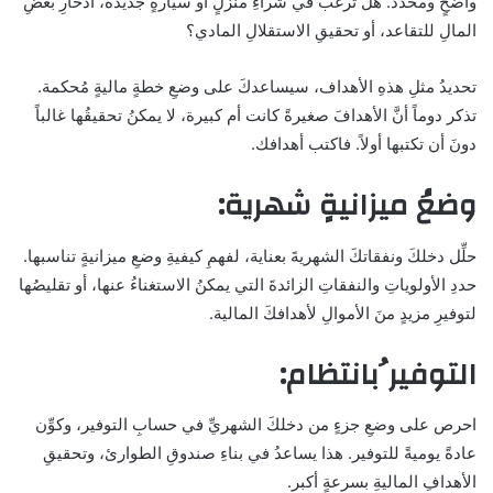
واضحٍ ومحدد. هل ترغبُ في شراءِ منزلٍ أو سيارةٍ جديدة، ادخارِ بعضِ
المالِ للتقاعد، أو تحقيقِ الاستقلالِ المادي؟
تحديدُ مثلِ هذهِ الأهداف، سيساعدكَ على وضعِ خطةٍ ماليةٍ مُحكمة.
تذكر دوماً أنَّ الأهدافَ صغيرةً كانت أم كبيرة، لا يمكنُ تحقيقُها غالباً
دونَ أن تكتبها أولاً. فاكتب أهدافك.
وضعُ ميزانيةٍ شهرية:
حلِّل دخلكَ ونفقاتكَ الشهريةَ بعناية، لفهمِ كيفيةِ وضعِ ميزانيةٍ تناسبها.
حددِ الأولوياتِ والنفقاتِ الزائدةَ التي يمكنُ الاستغناءُ عنها، أو تقليصُها
لتوفيرِ مزيدٍ منَ الأموالِ لأهدافكَ المالية.
التوفير ُبانتظام:
احرص على وضعِ جزءٍ من دخلكَ الشهريِّ في حسابِ التوفير، وكوِّن
عادةً يوميةً للتوفير. هذا يساعدُ في بناءِ صندوقِ الطوارئ، وتحقيقِ
الأهدافِ الماليةِ بسرعةٍ أكبر.