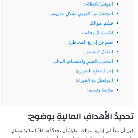
التوفير ُبانتظام:
التخلصُ منَ الديونِ بشكلٍ مدروس:
قسِّم أموالك:
الاستثمارُ بحكمة:
تعلم فنَ إدارةِ المخاطر:
التعلمُ المستمر:
التحلي بالصبرِ والانضباطِ المالي:
إعدادُ خطةٍ للطوارئ:
التواصلُ معَ الخبراء:
متابعةٌ وتقييم:
تحديدُ الأهدافِ الماليةِ بوضوح:
قبلَ أن تبدأَ في إدارةِ أموالك، عليكَ أن تحددَّ أهدافكَ الماليةَ بشكلٍ