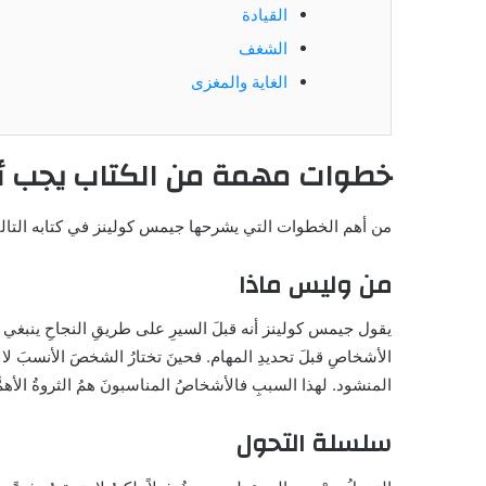
القيادة
الشغف
الغاية والمغزى
خطوات مهمة من الكتاب يجب أن
من أهم الخطوات التي يشرحها جيمس كولينز في كتابه التال
من وليس ماذا
يقول جيمس كولينز أنه قبلَ السيرِ على طريقِ النجاحِ ينبغي أنْ 
الأشخاصِ قبلَ تحديدِ المهام. فحينَ تختارُ الشخصَ الأنسبَ لا 
المنشود. لهذا السببِ فالأشخاصُ المناسبونَ همُ الثروةُ الأهمُ
سلسلة التحول