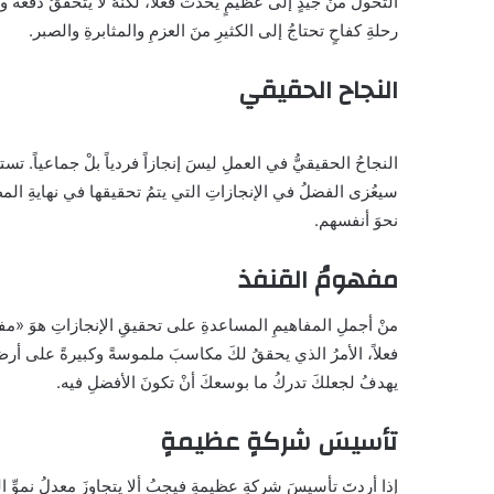
التحولُ منْ جيدٍ إلى عظيمٍ يحدثُ فعلاً، لكنهُ لا يتحققُ دفعةً 
رحلةِ كفاحٍ تحتاجُ إلى الكثيرِ منَ العزمِ والمثابرةِ والصبر.
النجاح الحقيقي
النجاحُ الحقيقيُّ في العملِ ليسَ إنجازاً فردياً بلْ جماعياً. تس
سيعُزى الفضلُ في الإنجازاتِ التي يتمُ تحقيقها في نهايةِ ا
نحوَ أنفسهم.
مفهومُ القنفذ
منْ أجملِ المفاهيمِ المساعدةِ على تحقيقِ الإنجازاتِ هوَ «مفه
فعلاً، الأمرُ الذي يحققُ لكَ مكاسبَ ملموسةً وكبيرةً على أرضِ 
يهدفُ لجعلكَ تدركُ ما بوسعكَ أنْ تكونَ الأفضلِ فيه.
تأسيسَ شركةٍ عظيمةٍ
إذا أردتَ تأسيسَ شركةٍ عظيمةٍ فيجبُ ألا يتجاوزَ معدلُ نموِّ 