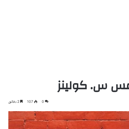
مس س. كولينز
0
107
2 دقائق