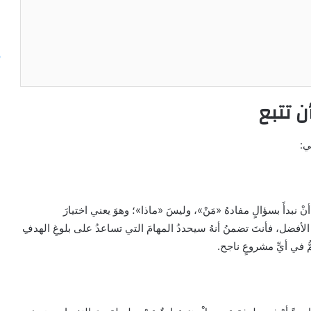
 تتبع
ي:
نبدأَ بسؤالٍ مفادهُ «مَنْ»، وليسَ «ماذا»؛ وهوَ يعني اختيارَ
الأفضل، فأنتَ تضمنُ أنهُ سيحددُ المهامَ التي تساعدُ على بلوغِ الهدفِ
ّ في أيِّ مشروعٍ ناجح.