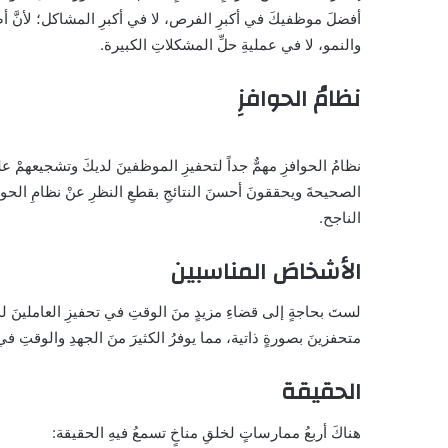
أفضلَ موظفيكَ في أكبرِ الفرص، لا في أكبرِ المشاكل؛ لأنَّ أصح
والنمو، لا في عمليةِ حلِّ المشكلاتِ الكبيرة.
نظامُ الحوافزِ
نظامُ الحوافزِ مهمٌّ جداً لتحفيزِ الموظفينَ لديكَ وتشجيعهمْ ع
الصحيحةَ ويحققونَ أحسنَ النتائجِ بقطعِ النظرِ عنْ نظامِ الحوا
الناجح.
الأشخاصَ المناسبين
لستَ بحاجةٍ إلى قضاءِ مزيدٍ منَ الوقتِ في تحفيزِ العاملينَ 
متحفزينَ بصورةٍ ذاتية، مما يوفرُ الكثيرَ منَ الجهدِ والوقتِ في
الحقيقة
هناكَ أربعُ ممارساتٍ لخلقِ مناخٍ تسمعُ فيهِ الحقيقة: