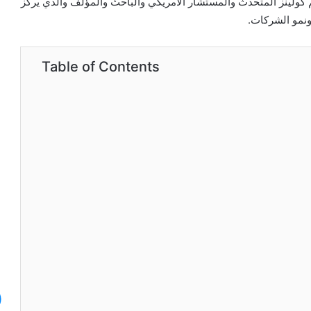
كولينز المتحدث والمستشار الأمريكي والباحث والمؤلف والذي يركز
ونمو الشركات.
Table of Contents
قواعد
الثراء
ريتشارد
تمبلر
ملخص
كتاب
شات جي بي تي 4 أو: ثورة شاملة في
مارس 20, 2024
لاصطناعي – نسخة مُحسّنة
قواعد الثراء ريتشارد تمبلر