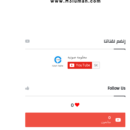
إنضم لقناتنا
Follow Us
0
0
متابعون