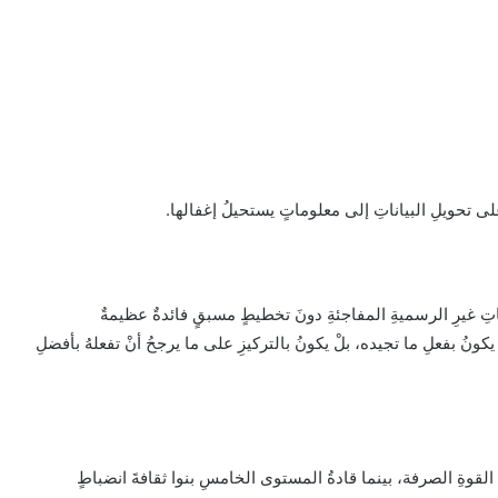
ِ غيرِ الرسميةِ المفاجئةِ دونَ تخطيطٍ مسبقٍ فائدةٌ عظيمةٌ
يكونُ بفعلِ ما تجيده، بلْ يكونُ بالتركيزِ على ما يرجحُ أنْ تفعلهُ بأفضلِ
قوةِ الصرفة، بينما قادةُ المستوى الخامسِ بنوا ثقافةَ انضباطٍ