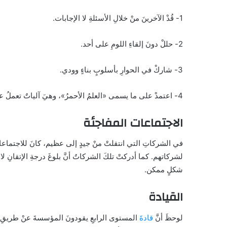
1- قُدْ الآخرينَ منْ خلالِ الأسئلةِ لا الإجابات.
2- حللْ دونَ إلقاءِ اللومِ على أحد.
3- شاركْ في الحوارِ بأسلوبٍ بناءٍ وودي.
4- اعتمدْ على ما يسمى «العلمُ الأحمرُ»، وهيَ آلياتٌ تعملُ على تحويلِ البياناتِ إلى معلوماتٍ يستحيلُ إغفالها.
الاجتماعات المفاجئة
في الشركاتِ التي انتقلتْ منْ جيدٍ إلى عظيم، كانَ للاجتماعات
لشركاتهم. كما أدركتْ تلكَ الشركاتُ أنَّ بلوغَ درجةِ الإتقانِ لا 
شكلٍ ممكن.
القيادة
لوحظَ أنَّ
قادةَ
المستوى الرابعِ يقودونَ المؤسسةَ عنْ طريقِ ال