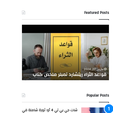
Featured Posts
هل
ترغبُ
في
تحقيقِ
الاستقرارِ
الماليِّ
وبلوغِ
فبراير 24, 2024
أهدافكَ
هل ترغبُ في تحقيقِ الاستقرارِ الماليِّ
الماليةِ
 ملخص كتاب
وبلوغِ أهدافكَ الماليةِ بثقةٍ ويسر؟
بثقةٍ
ويسر؟
Popular Posts
شات جي بي تي 4 أو: ثورة شاملة في