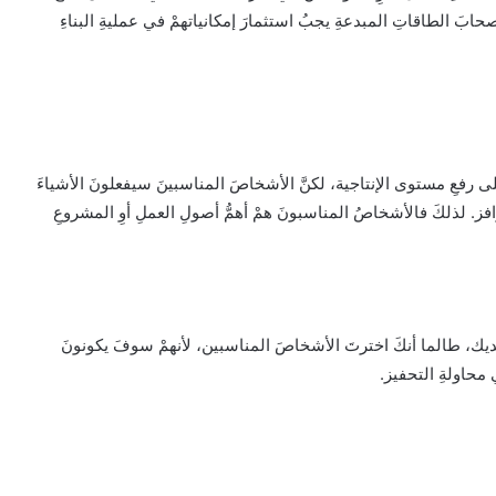
ابَ الطاقاتِ المبدعةِ يجبُ استثمارَ إمكانياتهمْ في عمليةِ البناءِ
لى رفعِ مستوى الإنتاجية، لكنَّ الأشخاصَ المناسبينَ سيفعلونَ الأشياءَ
فز. لذلكَ فالأشخاصُ المناسبونَ همْ أهمُّ أصولِ العملِ أوِ المشروعِ
لديك، طالما أنكَ اخترتَ الأشخاصَ المناسبين، لأنهمْ سوفَ يكونونَ
 محاولةِ التحفيز.