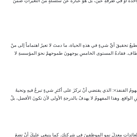
واحدةً أوْ في طرفةِ عين، بلْ هوَ عبارةٌ عنْ سلسلةٍ منَ التغيراتِ ضمنَ
تطيعُ تحقيقَ أيِّ شيءٍ في هذهِ الحياة، ما دمتَ لا تعيرُ اهتماماً إلى منْ
لمطاف. فقادةُ المستوى الخامسِ يوجهونَ طموحهمْ نحوَ المؤسسةِ لا
ومُ القنفذ»: الذي يقتضي أنْ تركزَ على أكثرِ شيءٍ تبرعُ فيهِ وتحبهُ
الواقع. وهذا المفهومُ لا يهدفُ بالدرجةِ الأولى لأنَ تكونَ الأفضل، بلْ
العائداتِ معدلَ نموِ الموظفينَ في شركتك. كما ينبغي عليكَ أنْ تضعَ