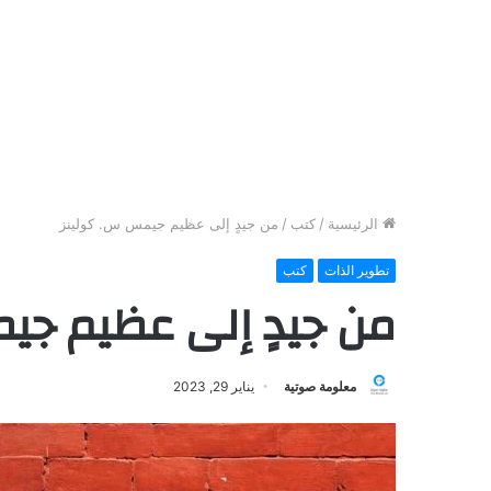
الرئيسية
/
كتب
/
من جيدٍ إلى عظيم جيمس س. كولينز
تطوير الذات
كتب
من جيدٍ إلى عظيم جي
معلومة صوتية
يناير 29, 2023