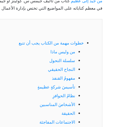
من جيد إلى عظيم
كتاب من تأليف جيمس س. كولينز أو جيم 
في معظم كتاباته على المواضيع التي تختص بإدارة الأعمال 
َ
شات
ُ
جي
بي
خطوات مهمة من الكتاب يجب أن تتبع
احِ
تي
من وليس ماذا
روةِ
4
أو:
سلسلة التحول
لك؟
ثورة
النجاح الحقيقي
مايو 15, 2024
شاملة
مفهومُ القنفذ
فبراير 10, 2024
في
يفَ تصلُ إلى النجاحِ والثروةِ في عملك؟
عالم الذكاء ا
عالم
تأسيسَ شركةٍ عظيمةٍ
الذكاء
نظامُ الحوافزِ
الاصطناعي
–
الأشخاصَ المناسبين
نسخة
الحقيقة
مُحسّنة
الاجتماعات المفاجئة