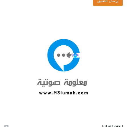
إنضم لقناتنا