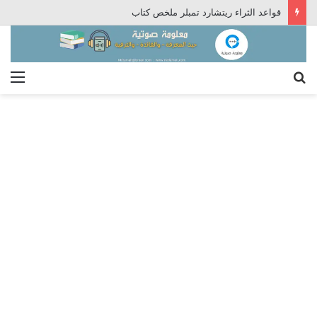
قواعد الثراء ريتشارد تمبلر ملخص كتاب
بحث
الق
عن