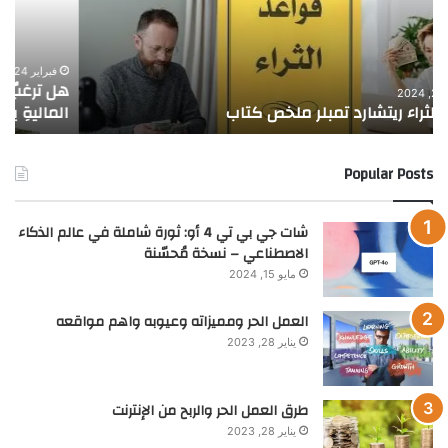
الاستقرارِ
سبع
الماليِّ
خطو
وبلوغِ
بسي
أهدافكَ
لتح
فبراير 24, 2024
هل ترغبُ في تحقيقِ الاستقرارِ الماليِّ وبلوغِ أهدافكَ
ا
الماليةِ
الحر
الماليةِ بثقةٍ ويسر؟
ا
بثقةٍ
الما
ويسر؟
Popular Posts
شات جي بي تي 4 أو: ثورة شاملة في عالم الذكاء
الاصطناعي – نسخة مُحسّنة
مايو 15, 2024
العمل الحر ومميزاته وعيوبه واهم مواقعه
يناير 28, 2023
طرق العمل الحر والربح من الإنترنت
يناير 28, 2023