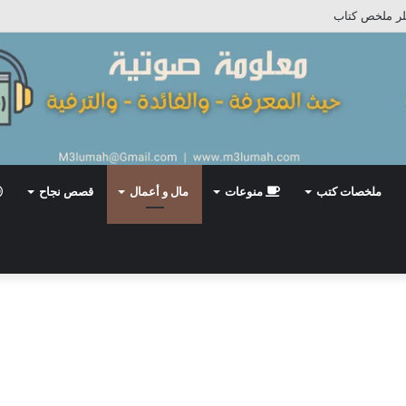
بلر ملخص كتاب
ملخصات كتب
منوعات
مال و أعمال
قصص نجاح