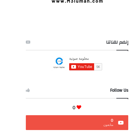
إنضم لقناتنا
Follow Us
0
0
متابعون