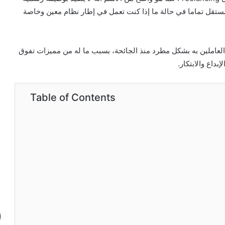
تقل تماما في حالة ما إذا كنت تعمل في إطار نظام معين وخاصة
د العاملين به بشكل مطرد منذ الجائحة، بسبب ما له من مميزات تفوق
قواعد
بداع والابتكار.
الثراء
ريتشارد
تمبلر
Table of Contents
ملخص
كتاب
و: ثورة شاملة في
مارس 20, 2024
خة مُحسّنة
قواعد الثراء ريتشارد تمبلر ملخص كتاب