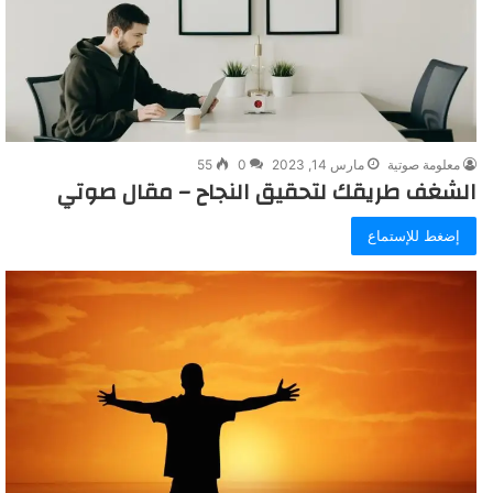
معلومة صوتية
مارس 14, 2023
0
55
الشغف طريقك لتحقيق النجاح – مقال صوتي
إضغط للإستماع