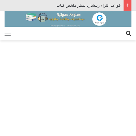
قواعد الثراء ريتشارد تمبلر ملخص كتاب
بحث
الق
عن