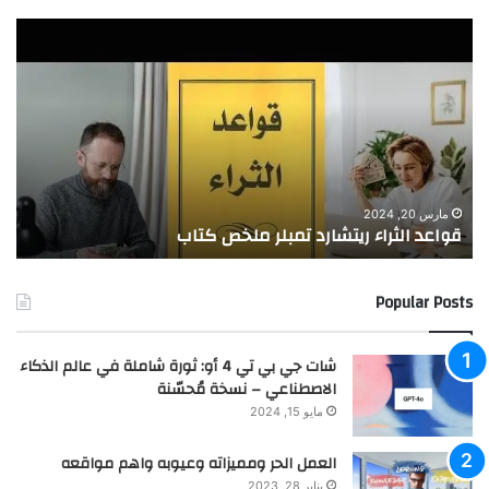
ق
ه
و
ل
ا
ت
ع
ر
د
غ
ا
بُ
ل
ف
ث
ي
ه
ر
ت
مارس 20, 2024
قواعد الثراء ريتشارد تمبلر ملخص كتاب
ا
ا
ح
ء
ق
ر
ي
Popular Posts
ي
قِ
ت
ا
ش
ل
شات جي بي تي 4 أو: ثورة شاملة في عالم الذكاء
ا
ا
الاصطناعي – نسخة مُحسّنة
ر
س
مايو 15, 2024
د
ت
ت
ق
العمل الحر ومميزاته وعيوبه واهم مواقعه
م
ر
يناير 28, 2023
ب
ا