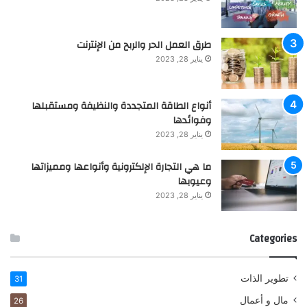
ل
رِ
ر
ا
طرق العمل الحر والربح من الإنترنت
م
ل
ل
م
يناير 28, 2023
خ
ا
ص
ل
ك
يِّ
أنواع الطاقة المتجددة والنظيفة ومستقبلها
ت
و
وفوائدها
ا
ب
يناير 28, 2023
ب
ل
و
ما هي التجارة الإلكترونية وأنواعها ومميزاتها
غِ
وعيوبها
أ
يناير 28, 2023
ه
د
ا
Categories
ف
كَ
ا
تطوير الذات
31
ل
مال و أعمال
26
م