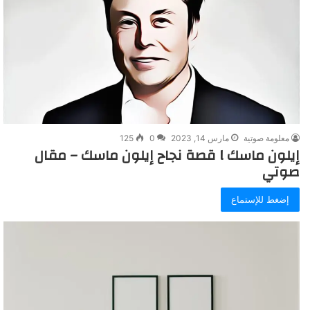
معلومة صوتية
مارس 14, 2023
0
125
إيلون ماسك l قصة نجاح إيلون ماسك – مقال
صوتي
إضغط للإستماع