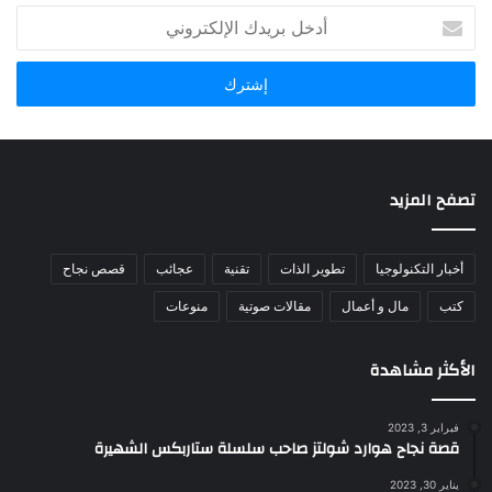
أ
د
خ
ل
ب
ر
ي
د
تصفح المزيد
ك
ا
ل
أخبار التكنولوجيا
تطوير الذات
تقنية
عجائب
قصص نجاح
إ
ل
كتب
مال و أعمال
مقالات صوتية
منوعات
ك
ت
ر
الأكثر مشاهدة
و
ن
فبراير 3, 2023
ي
قصة نجاح هوارد شولتز صاحب سلسلة ستاربكس الشهيرة
يناير 30, 2023